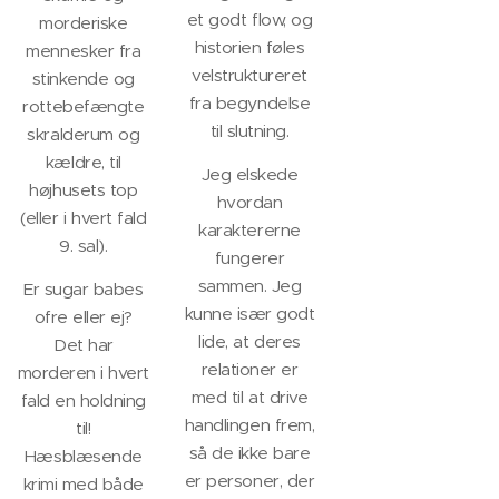
et godt flow, og
morderiske
historien føles
mennesker fra
velstruktureret
stinkende og
fra begyndelse
rottebefængte
til slutning.
skralderum og
kældre, til
Jeg elskede
højhusets top
hvordan
(eller i hvert fald
karaktererne
9. sal).
fungerer
sammen. Jeg
Er sugar babes
kunne især godt
ofre eller ej?
lide, at deres
Det har
relationer er
morderen i hvert
med til at drive
fald en holdning
handlingen frem,
til!
så de ikke bare
Hæsblæsende
er personer, der
krimi med både