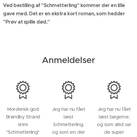
Ved bestilling af "Schmetterling" kommer der en lille
gave med. Det er en ekstra kort roman, som hedder
"Prøv at spille død."
Anmeldelser
Morderisk god
Jeg har nu fået
Jeg har nu fået
Brøndby Strand
læst
læst bøgerne,
krimi
Schmetterling,
og som altid var
"Schmetterling"
og som en, der
de super