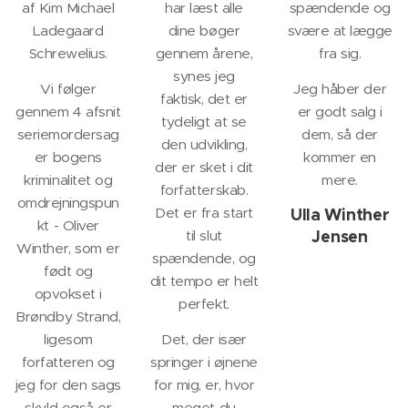
af Kim Michael
har læst alle
spændende og
Ladegaard
dine bøger
svære at lægge
Schrewelius.
gennem årene,
fra sig.
synes jeg
Vi følger
Jeg håber der
faktisk, det er
gennem 4 afsnit
er godt salg i
tydeligt at se
seriemordersag
dem, så der
den udvikling,
er bogens
kommer en
der er sket i dit
kriminalitet og
mere.
forfatterskab.
omdrejningspun
Det er fra start
Ulla Winther
kt - Oliver
Jensen
til slut
Winther, som er
spændende, og
født og
dit tempo er helt
opvokset i
perfekt.
Brøndby Strand,
ligesom
Det, der især
forfatteren og
springer i øjnene
jeg for den sags
for mig, er, hvor
skyld også er
meget du