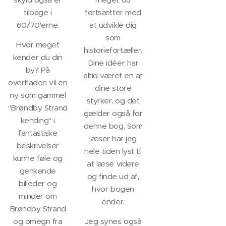
tilbage i
fortsætter med
60/70'erne.
at udvikle dig
som
Hvor meget
historiefortæller.
kender du din
Dine idéer har
by? På
altid været en af
overfladen vil en
dine store
ny som gammel
styrker, og det
"Brøndby Strand
gælder også for
kending" i
denne bog. Som
fantastiske
læser har jeg
beskrivelser
hele tiden lyst til
kunne føle og
at læse videre
genkende
og finde ud af,
billeder og
hvor bogen
minder om
ender.
Brøndby Strand
og omegn fra
Jeg synes også