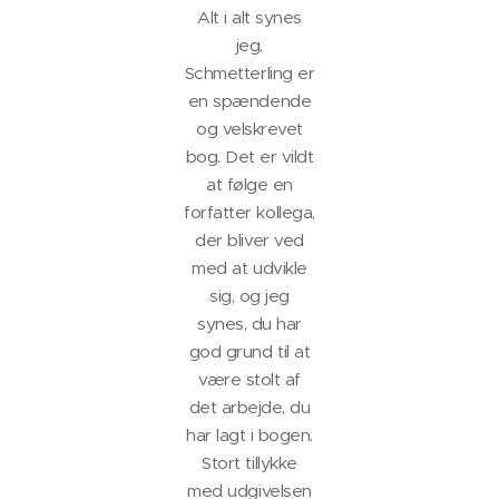
Alt i alt synes
jeg,
Schmetterling er
en spændende
og velskrevet
bog. Det er vildt
at følge en
forfatter kollega,
der bliver ved
med at udvikle
sig, og jeg
synes, du har
god grund til at
være stolt af
det arbejde, du
har lagt i bogen.
Stort tillykke
med udgivelsen