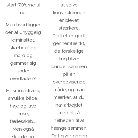
start 70'erne til
at selve
nu.
konstruktionen
er blevet
Men hvad ligger
stærkere.
der af uhyggelig
Plottet er godt
kriminalitet,
gennemtænkt,
skæbner og
de forskellige
mord og
ting bliver
gemmer sig
bundet sammen
under
på en
overfladen?!
overbevisende
måde, og man
En smuk strand,
mærker, at du
smukke både,
har arbejdet
høje og lave
med at få
huse,
helheden til at
fællesskab....
hænge sammen.
Men også
Det giver bogen
skumle og