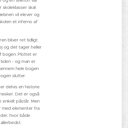
e og en telefon var
r skoleklasser skal
æbnen vil elever og
kolen et inferno af
n bliver ret tidligt
ej og det tager heller
f bogen. Plottet er
 tiden - og man er
r gennem hele bogen
ogen slutter.
r delvis en historie
nesker. Det er også
e enkelt påstår. Men
ger med elementer fra
der, hvor både
allerbedst.