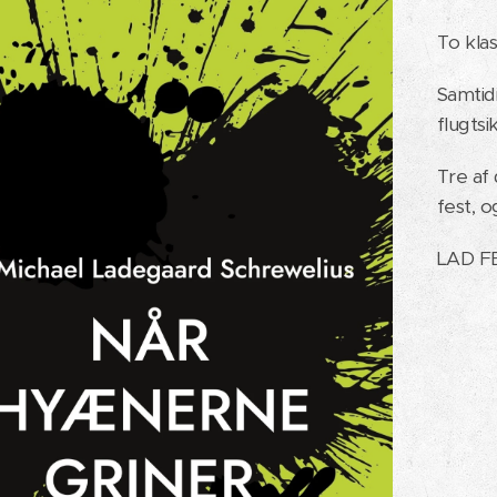
To klas
Samtidi
flugtsi
Tre af
fest, o
LAD F