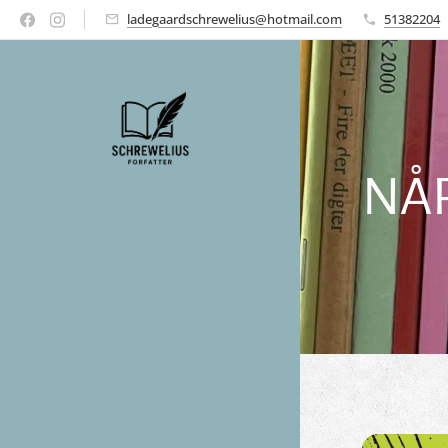
ladegaardschrewelius@hotmail.com
51382204
NÅ