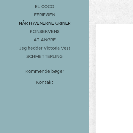
EL COCO
FERIEØEN
NÅR HYÆNERNE GRINER
KONSEKVENS
AT ANGRE
Jeg hedder Victoria Vest
SCHMETTERLING
Kommende bøger
Kontakt