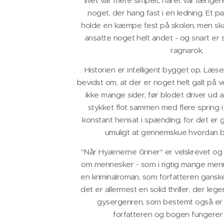
livet var mere simpelt, håret var længer
noget, der hang fast i en ledning. Et pa
holde en kæmpe fest på skolen, men sk
ansatte noget helt andet - og snart er s
ragnarok.
Historien er intelligent bygget op. Læsere
bevidst om, at der er noget helt galt på v
ikke mange sider, før blodet driver ud a
stykket flot sammen med flere spring i
konstant hensat i spænding, for det e
umuligt at gennemskue hvordan b
"Når Hyænerne Griner" er velskrevet og e
om mennesker - som i rigtig mange men
en kriminalroman, som forfatteren gansk
det er allermest en solid thriller, der le
gysergenren, som bestemt også er 
forfatteren og bogen fungerer 